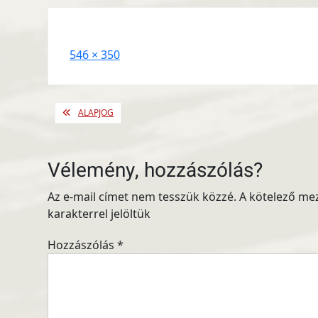
Full
546 × 350
size
Bejegyzés
ALAPJOG
navigáció
Vélemény, hozzászólás?
Az e-mail címet nem tesszük közzé.
A kötelező me
karakterrel jelöltük
Hozzászólás
*