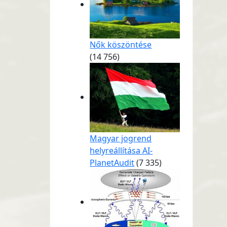
Nők köszöntése
(14 756)
Magyar jogrend
helyreállítása AI-
PlanetAudit
(7 335)