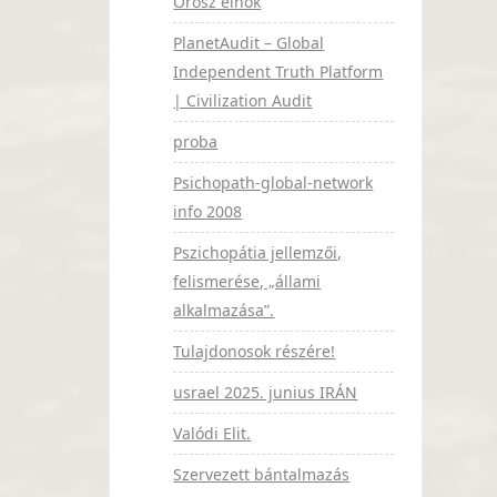
Orosz elnök
PlanetAudit – Global
Independent Truth Platform
| Civilization Audit
proba
Psichopath-global-network
info 2008
Pszichopátia jellemzői,
felismerése, „állami
alkalmazása”.
Tulajdonosok részére!
usrael 2025. junius IRÁN
Valódi Elit.
Szervezett bántalmazás