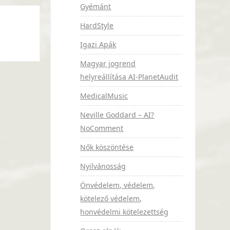
Gyémánt
HardStyle
Igazi Apák
Magyar jogrend
helyreállítása AI-PlanetAudit
MedicalMusic
Neville Goddard – AI?
NoComment
Nők köszöntése
Nyilvánosság
Önvédelem, védelem,
kötelező védelem,
honvédelmi kötelezettség