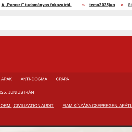
araszt” tudományos fokozatról.
temp2025jun
Stockh
I APÁK
ANTI-DOGMA
CPAPA
25. JUNIUS IRÁN
RM | CIVILIZATION AUDIT
FIAM KÍNZÁSA CSEPREGEN. APÁTL