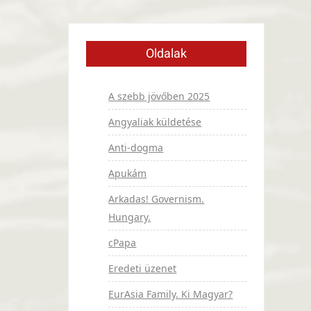
Oldalak
A szebb jövőben 2025
Angyaliak küldetése
Anti-dogma
Apukám
Arkadas! Governism.
Hungary.
cPapa
Eredeti üzenet
EurAsia Family. Ki Magyar?