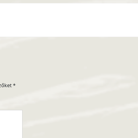
zőket
*