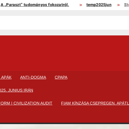
araszt” tudományos fokozatról.
temp2025jun
Stockh
I APÁK
ANTI-DOGMA
CPAPA
25. JUNIUS IRÁN
RM | CIVILIZATION AUDIT
FIAM KÍNZÁSA CSEPREGEN. APÁTL