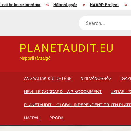
Skip
holm-szindróma
Háború gyár
HAARP Project
A „P
to
content
Search
PLANETAUDIT.EU
Nappali társalgó
ANGYALIAK KÜLDETÉSE
NYILVÁNOSSÁG
IGAZ
NEVILLE GODDARD – AI? NOCOMMENT
USRAEL 20
PLANETAUDIT – GLOBAL INDEPENDENT TRUTH PLATFO
NAPPALI
PROBA