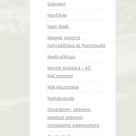
Gyémánt
HardStyle
Igazi Apák
Magyar jogrend
helyreállítása AI-PlanetAudit
MedicalMusic
Neville Goddard – AI?
NoComment
Nők köszöntése
Nyilvánosság
Önvédelem, védelem,
kötelező védelem,
honvédelmi kötelezettség