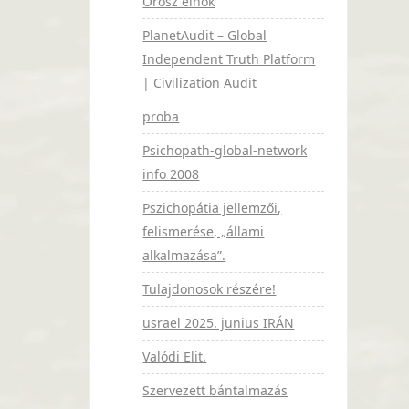
Orosz elnök
PlanetAudit – Global
Independent Truth Platform
| Civilization Audit
proba
Psichopath-global-network
info 2008
Pszichopátia jellemzői,
felismerése, „állami
alkalmazása”.
Tulajdonosok részére!
usrael 2025. junius IRÁN
Valódi Elit.
Szervezett bántalmazás