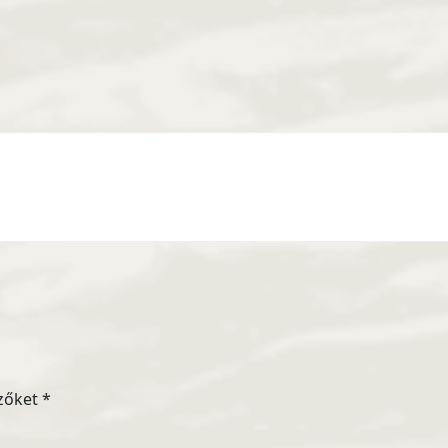
zőket
*