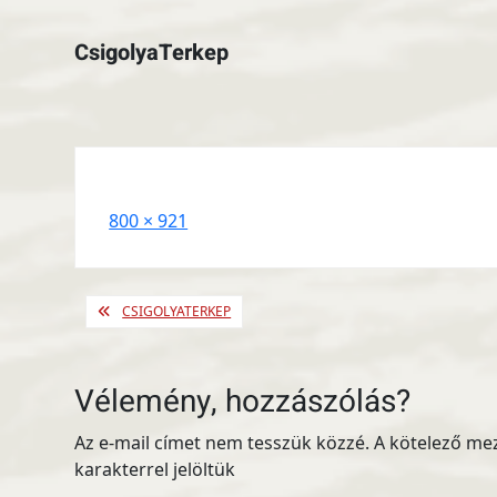
CsigolyaTerkep
Full
800 × 921
size
Bejegyzés
CSIGOLYATERKEP
navigáció
Vélemény, hozzászólás?
Az e-mail címet nem tesszük közzé.
A kötelező me
karakterrel jelöltük