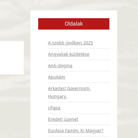
Oldalak
A szebb jövőben 2025
Angyaliak küldetése
Anti-dogma
Apukám
Arkadas! Governism.
Hungary.
cPapa
Eredeti üzenet
EurAsia Family. Ki Magyar?