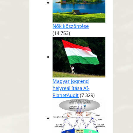
Nők köszöntése
(14 753)
Magyar jogrend
helyreállítása AI-
PlanetAudit
(7 329)